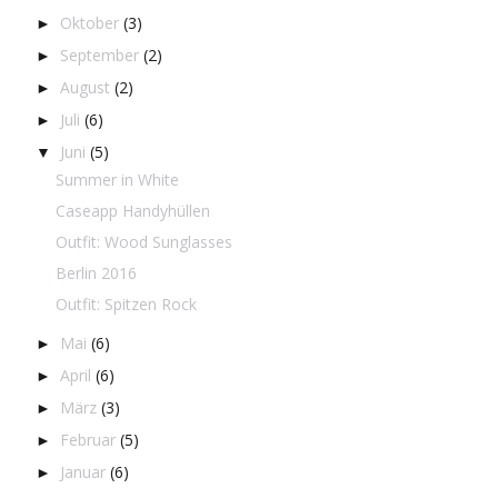
Oktober
(3)
►
September
(2)
►
August
(2)
►
Juli
(6)
►
Juni
(5)
▼
Summer in White
Caseapp Handyhüllen
Outfit: Wood Sunglasses
Berlin 2016
Outfit: Spitzen Rock
Mai
(6)
►
April
(6)
►
März
(3)
►
Februar
(5)
►
Januar
(6)
►