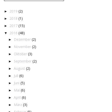
2019
(2)
►
2018
(1)
►
2017
(15)
►
2016
(48)
▼
Dezember
(2)
►
November
(2)
►
Oktober
(3)
►
September
(2)
►
August
(2)
►
Juli
(6)
►
Juni
(5)
►
Mai
(6)
►
April
(6)
►
März
(3)
►
Februar
(5)
►