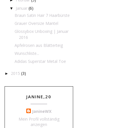
Januar
(6)
▼
Braun Satin Hair 7 Haarbürste
Grauer Oversize Mantel
Glossybox Unboxing | Januar
2016
Apfelrosen aus Blätterteig
Wunschliste...
Adidas Superstar Metal Toe
2015
(3)
►
JANINE,20
JanineWX
Mein Profil vollständig
anzeigen