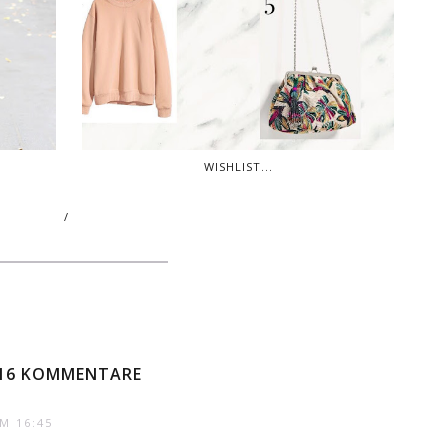
WISHLIST...
/
16 KOMMENTARE
M 16:45