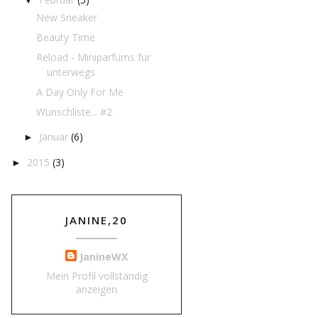
New Sneaker
Beauty Time
Reload - Miniparfüms für
unterwegs
A Day Only For Me
Wunschliste... #2
Januar
(6)
►
2015
(3)
►
JANINE,20
JanineWX
Mein Profil vollständig
anzeigen