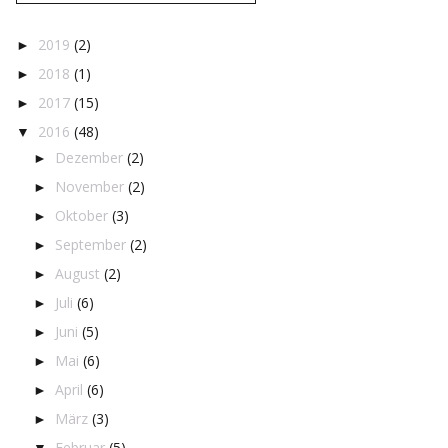
2019
(2)
►
2018
(1)
►
2017
(15)
►
2016
(48)
▼
Dezember
(2)
►
November
(2)
►
Oktober
(3)
►
September
(2)
►
August
(2)
►
Juli
(6)
►
Juni
(5)
►
Mai
(6)
►
April
(6)
►
März
(3)
►
Februar
(5)
▼