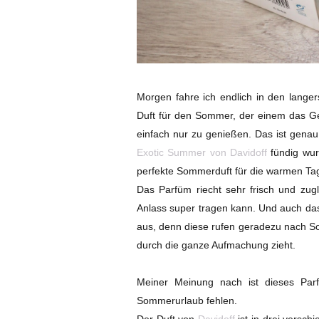
Morgen fahre ich endlich in den langer
Duft für den Sommer, der einem das Ge
einfach nur zu genießen. Das ist gena
Exotic Summer von Davidoff
fündig wur
perfekte Sommerduft für die warmen Ta
Das Parfüm riecht sehr frisch und zug
Anlass super tragen kann. Und auch da
aus, denn diese rufen geradezu nach So
durch die ganze Aufmachung zieht.
Meiner Meinung nach ist dieses Pa
Sommerurlaub fehlen.
Der Duft von
Davidoff
ist in drei versch