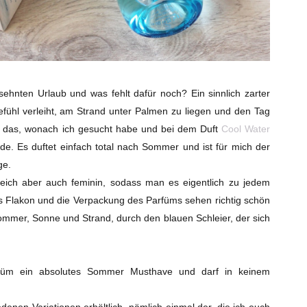
sehnten Urlaub und was fehlt dafür noch? Ein sinnlich zarter
fühl verleiht, am Strand unter Palmen zu liegen und den Tag
u das, wonach ich gesucht habe und bei dem Duft
Cool Water
de. Es duftet einfach total nach Sommer und ist für mich der
ge.
leich aber auch feminin, sodass man es eigentlich zu jedem
s Flakon und die Verpackung des Parfüms sehen richtig schön
mmer, Sonne und Strand, durch den blauen Schleier, der sich
rfüm ein absolutes Sommer Musthave und darf in keinem
iedenen Variationen erhältlich, nämlich einmal der, die ich euch