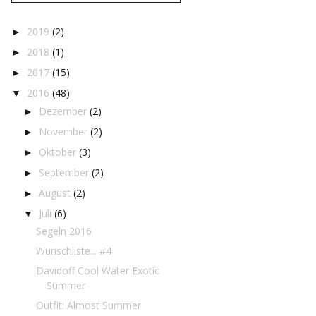
2019
(2)
►
2018
(1)
►
2017
(15)
►
2016
(48)
▼
Dezember
(2)
►
November
(2)
►
Oktober
(3)
►
September
(2)
►
August
(2)
►
Juli
(6)
▼
Segeln 2016
Wunschliste... #4
Davidoff Cool Water Exotic
Summer
Outfit: Almost Summer