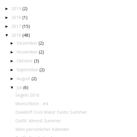
2019
(2)
►
2018
(1)
►
2017
(15)
►
2016
(48)
▼
Dezember
(2)
►
November
(2)
►
Oktober
(3)
►
September
(2)
►
August
(2)
►
Juli
(6)
▼
Segeln 2016
Wunschliste... #4
Davidoff Cool Water Exotic Summer
Outfit: Almost Summer
Mein persönlicher Kalender