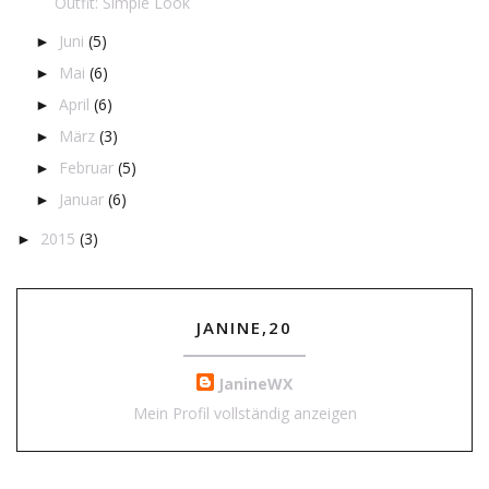
Outfit: Simple Look
Juni
(5)
►
Mai
(6)
►
April
(6)
►
März
(3)
►
Februar
(5)
►
Januar
(6)
►
2015
(3)
►
JANINE,20
JanineWX
Mein Profil vollständig anzeigen