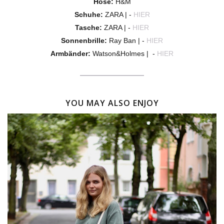
Hose:
H&M
Schuhe:
ZARA | -
HIER
Tasche:
ZARA |
-
HIER
Sonne
nbrille:
Ray Ban |
-
HIER
Armbänder:
Wa
tson&Holmes
|
-
HIER
YOU MAY ALSO ENJOY